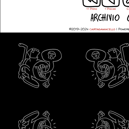
<< Primo
< Preced.
C
©2019-2024
cartadamacello
|
Powere