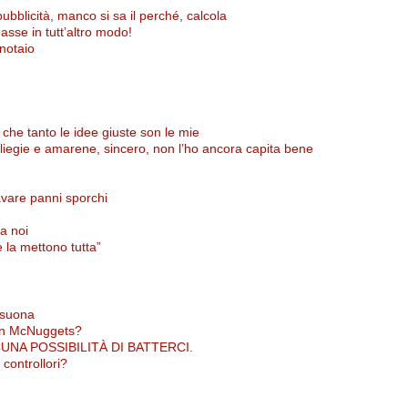
pubblicità, manco si sa il perché, calcola
sse in tutt’altro modo!
 notaio
e, che tanto le idee giuste son le mie
 ciliegie e amarene, sincero, non l’ho ancora capita bene
lavare panni sporchi
a noi
e la mettono tutta”
 suona
ken McNuggets?
NA POSSIBILITÀ DI BATTERCI.
i controllori?