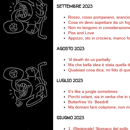
SETTEMBRE 2023
Rosso, rosso pompeiano, arancio
Cosa mi devo aspettare da un fogli
Non mi tengono in considerazione
Piss and Love
Appizzo, sto in crociera, manco f
AGOSTO 2023
‘til death do us partially
Ma che bella idea è stata quella d
Qualsiasi cosa dica, mi fido di que
LUGLIO 2023
It’s like a jungle sometimes
Porchi volant, sia in verba che in 
Butterfree Vs. Beedrill
Ma domani farò colazione, non ma
GIUGNO 2023
1. (Regionale) Stomaco del pollo