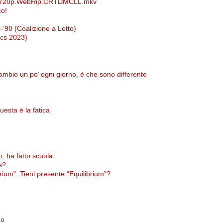
TA).720p.WebRip.CRTDMCLL.mkv
co!
0-’90 (Coalizione a Letto)
ics 2023)
ambio un po’ ogni giorno, è che sono differente
questa è la fatica
o, ha fatto scuola
e?
brium”. Tieni presente “Equilibrium”?
no