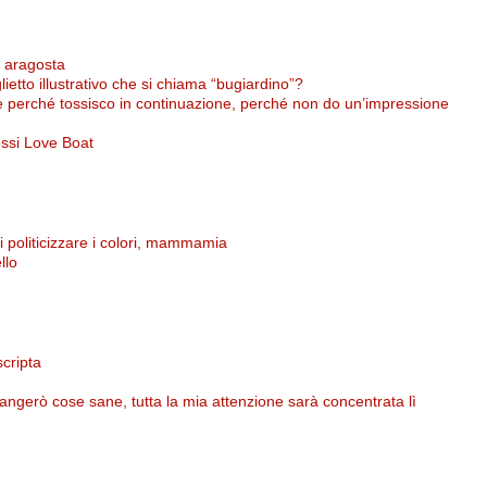
 aragosta
etto illustrativo che si chiama “bugiardino”?
 perché tossisco in continuazione, perché non do un’impressione
ossi Love Boat
i politicizzare i colori, mammamia
llo
scripta
ngerò cose sane, tutta la mia attenzione sarà concentrata lì