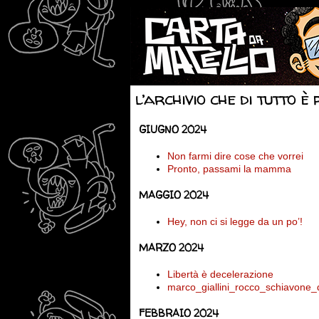
l’archivio che di tutto è 
GIUGNO 2024
Non farmi dire cose che vorrei
Pronto, passami la mamma
MAGGIO 2024
Hey, non ci si legge da un po’!
MARZO 2024
Libertà è decelerazione
marco_giallini_rocco_schiavone_
FEBBRAIO 2024