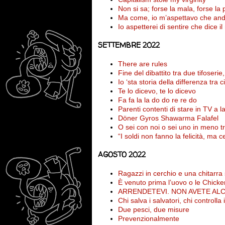
Non si sa; forse la mala, forse la 
Ma come, io m’aspettavo che anda
Io aspetterei di sentire che dice il
SETTEMBRE 2022
There are rules
Fine del dibattito tra due tifoseri
Io ‘sta storia della differenza tra
Te lo dicevo, te lo dicevo
Fa fa la la do do re re do
Parenti contenti di stare in TV a 
Döner Gyros Shawarma Falafel
O sei con noi o sei uno in meno tr
“I soldi non fanno la felicità, ma c
AGOSTO 2022
Ragazzi in cerchio e una chitarra
È venuto prima l’uovo o le Chic
ARRENDETEVI. NON AVETE ALCU
Chi salva i salvatori, chi controlla 
Due pesci, due misure
Prevenzionalmente