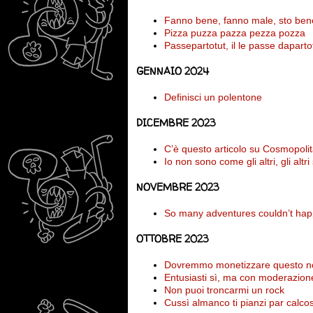
Fanno bene, fanno male, sto ben
Pizza puzza pazza pezza pozza
Passepartotut, il le passe daparto
GENNAIO 2024
Definisci un polentone
DICEMBRE 2023
C’è questo articolo su Cosmopolitan
Io non sono come gli altri, gli altri
NOVEMBRE 2023
So many adventures couldn’t hap
OTTOBRE 2023
Dovremmo monetizzare questo n
Entusiasti sì, ma con moderazion
Non puoi troncarmi un rock
Cussì almanco ti pianzi par calco