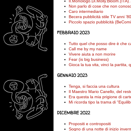
Il.Monologo.Di.Molly.Bloom.(I
Non parlo di cose che non conos
Caro intermediario
Becera pubblicità stile TV anni ’8
Piccolo spazio pubblicità (BeCom
FEBBRAIO 2023
Tutto quel che posso dire è che c
Call me by my name
Vivere aiuta a non morire
Fear (is big business)
Gioca la tua vita, vinci la partita, 
GENNAIO 2023
Tenga, si faccia una cultura
Il Maestro Mario Canello, del rest
Era questa la mia prigione di cart
Mi ricorda tipo la trama di “Equili
DICEMBRE 2022
Propositi e contropositi
Sogno di una notte di inizio inver