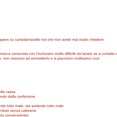
sapere su cartadamacello ma che non avete mai osato chiedere
 marca censurata con l’inchiostro molto difficile da lavare se a contatto 
e, non riescono ad ammetterlo e si piacciono moltissimo così
ella cassa
 fondo della confezione
ndo tutto male, sta andando tutto male
erduto senza cattiveria
ono consenziente)