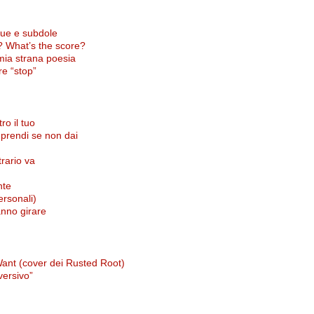
flue e subdole
? What’s the score?
 mia strana poesia
re “stop”
ro il tuo
 prendi se non dai
trario va
nte
ersonali)
anno girare
ant (cover dei Rusted Root)
versivo”