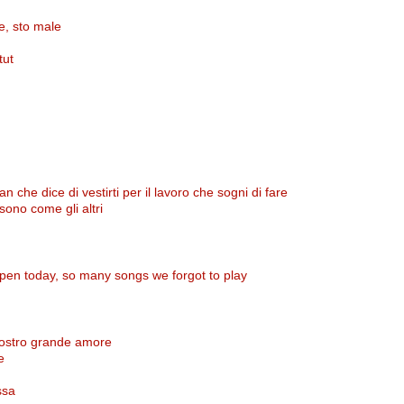
e, sto male
tut
 che dice di vestirti per il lavoro che sogni di fare
 sono come gli altri
pen today, so many songs we forgot to play
ostro grande amore
e
ssa