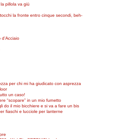
 la pillola va giù
 tocchi la fronte entro cinque secondi, beh-
 d’Acciaio
e
ezza per chi mi ha giudicato con asprezza
loor
utto un caso!
ere “scopare” in un mio fumetto
 do il mio bicchiere e si va a fare un bis
r fiaschi e lucciole per lanterne
pre