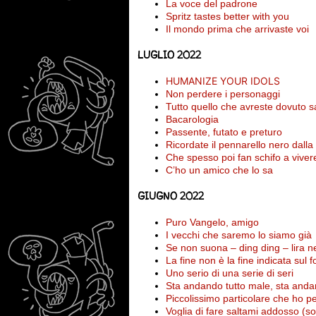
La voce del padrone
Spritz tastes better with you
Il mondo prima che arrivaste voi
LUGLIO 2022
HUMANIZE YOUR IDOLS
Non perdere i personaggi
Tutto quello che avreste dovuto 
Bacarologia
Passente, futato e preturo
Ricordate il pennarello nero dalla
Che spesso poi fan schifo a viver
C’ho un amico che lo sa
GIUGNO 2022
Puro Vangelo, amigo
I vecchi che saremo lo siamo già
Se non suona – ding ding – lira n
La fine non è la fine indicata sul
Uno serio di una serie di seri
Sta andando tutto male, sta anda
Piccolissimo particolare che ho p
Voglia di fare saltami addosso (s