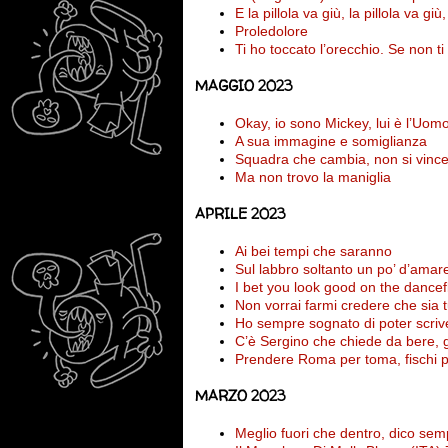
E la pillola va giù, la pillola va giù,
Proledolore
Ti ho toccato l’orecchio. Se non ti
MAGGIO 2023
Okay, io sono Mickey, lui è l’Uomo
A sua immagine e somiglianza
Squadra che cambia, non si vinc
Ma non trovo la maniglia
APRILE 2023
Ai bei tempi che saranno
Sul labbro soltanto un po’ d’amar
I bet you look good on the dancef
Non vorrai farmi credere che sia t
Ho sempre sognato di poter scriv
C’è Sergino che chiede da bere, gli
Prendere Roma per toma, fischi pe
MARZO 2023
Meglio fuori che dentro, dico sem