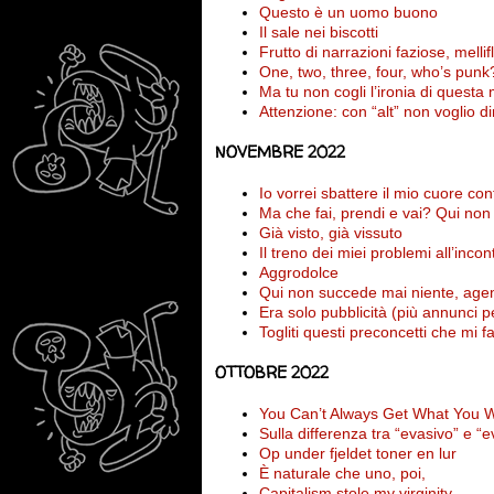
Questo è un uomo buono
Il sale nei biscotti
Frutto di narrazioni faziose, melli
One, two, three, four, who’s punk
Ma tu non cogli l’ironia di questa
Attenzione: con “alt” non voglio di
NOVEMBRE 2022
Io vorrei sbattere il mio cuore cont
Ma che fai, prendi e vai? Qui non
Già visto, già vissuto
Il treno dei miei problemi all’incon
Aggrodolce
Qui non succede mai niente, age
Era solo pubblicità (più annunci p
Togliti questi preconcetti che mi f
OTTOBRE 2022
You Can’t Always Get What You W
Sulla differenza tra “evasivo” e “e
Op under fjeldet toner en lur
È naturale che uno, poi,
Capitalism stole my virginity