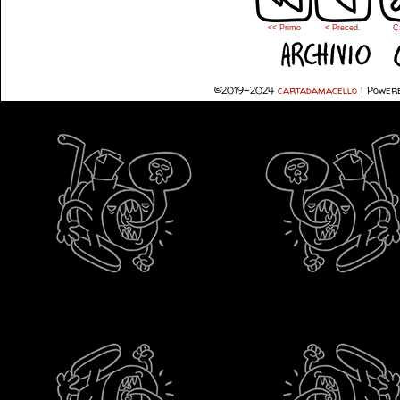
<< Primo
< Preced.
C
©2019-2024
cartadamacello
|
Powere