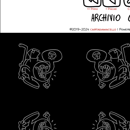
<< Primo
< Preced.
C
©2019-2024
cartadamacello
|
Powere