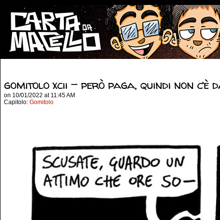
gomitolo xcii – però paga, quindi non c’è d
on
10/01/2022
at
11:45 AM
Capitolo:
Gomitolo