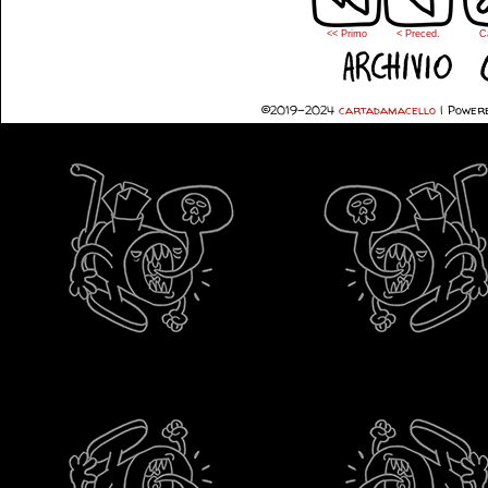
<< Primo
< Preced.
C
©2019-2024
cartadamacello
|
Powere