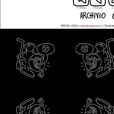
<< Primo
< Preced.
C
©2019-2024
cartadamacello
|
Powere