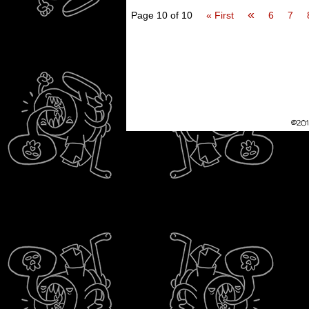
«
Page 10 of 10
« First
6
7
©20