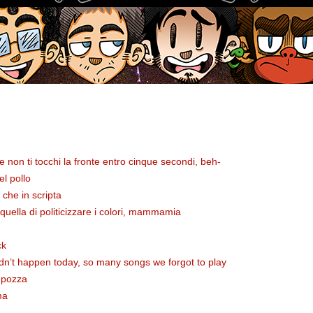
Se non ti tocchi la fronte entro cinque secondi, beh-
l pollo
 che in scripta
 quella di politicizzare i colori, mammamia
ck
n’t happen today, so many songs we forgot to play
 pozza
ma