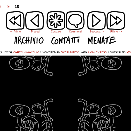
8
9
10
0
<< Primo
< Preced.
Casuale
Commenti
Success. >
Ultimo >>
19-2024
cartadamacello
|
Powered by
WordPress
with
ComicPress
|
Subscribe:
RS